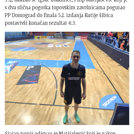
s dva slična pogotka topovskim završnicama pogurao
PP Domograd do finala 52. izdanja Kutije šibica
postavivši konačan rezultat 4:3.
Sjajan turnir odigrao je Matijašević koji je nakon