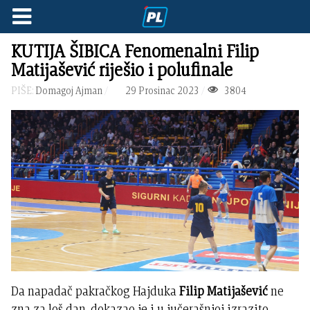
KUTIJA ŠIBICA Fenomenalni Filip
Matijašević riješio i polufinale
PIŠE:
Domagoj Ajman
29 Prosinac 2023
3804
Da napadač pakračkog Hajduka
Filip Matijašević
ne
zna za loš dan, dokazao je i u jučerašnjoj izrazito