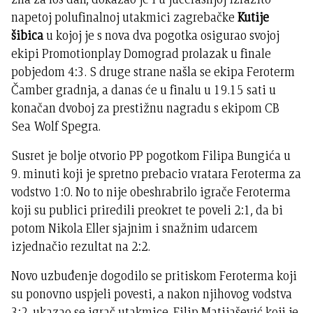
napetoj polufinalnoj utakmici zagrebačke
Kutije
šibica
u kojoj je s nova dva pogotka osigurao svojoj
ekipi Promotionplay Domograd prolazak u finale
pobjedom 4:3. S druge strane našla se ekipa Feroterm
Čamber gradnja, a danas će u finalu u 19.15 sati u
konačan dvoboj za prestižnu nagradu s ekipom CB
Sea Wolf Spegra.
Susret je bolje otvorio PP pogotkom Filipa Bungića u
9. minuti koji je spretno prebacio vratara Feroterma za
vodstvo 1:0. No to nije obeshrabrilo igrače Feroterma
koji su publici priredili preokret te poveli 2:1, da bi
potom Nikola Eller sjajnim i snažnim udarcem
izjednačio rezultat na 2:2.
Novo uzbuđenje dogodilo se pritiskom Feroterma koji
su ponovno uspjeli povesti, a nakon njihovog vodstva
3:2, ukazao se igrač utakmice, Filip Matijašević koji je