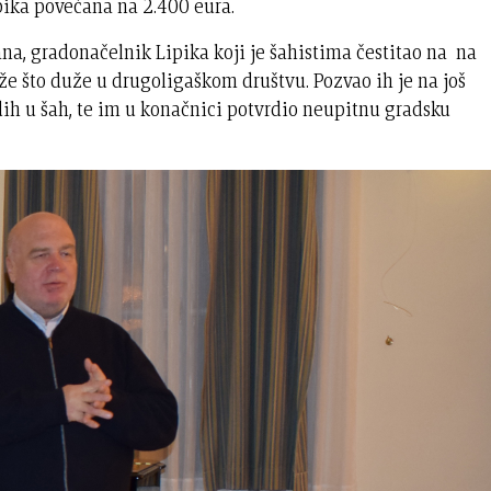
ipika povećana na 2.400 eura.
na, gradonačelnik Lipika koji je šahistima čestitao na na
že što duže u drugoligaškom društvu. Pozvao ih je na još
ih u šah, te im u konačnici potvrdio neupitnu gradsku