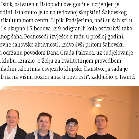
Istok, ostvaren u listopadu ove godine, ocijenjen je
dini. Istaknuto je to na redovnoj skupštini Šahovskog
tikulturalnom centru Lipik. Podsjetimo, naši su šahisti u
li s ukupno 15 bodova iz 9 odigranih kola ostvarivši tako
alnog šaha. Podnoseći izvješće o radu u prošloj godini,
dovne šahovske aktivnosti, izdvojivši pritom šahovsku
 održanu povodom Dana Grada Pakraca, uz sudjelovanje
u klubu, izrazio je želju za kvalitetnijom provedbom
ladim talentima osvježilo klupsko članstvo, „a sada je
ub na najvišim pozicijama u povijesti“, zaključio je Ivanić.