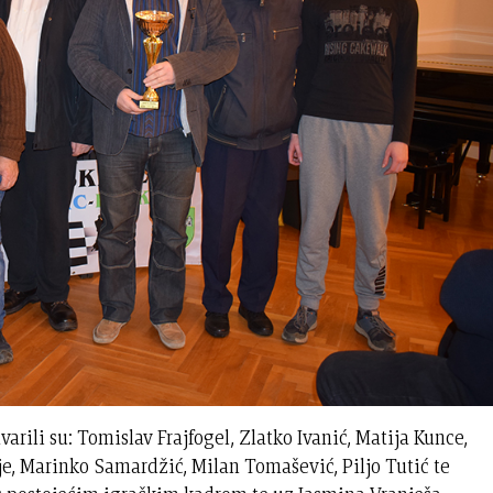
arili su: Tomislav Frajfogel, Zlatko Ivanić, Matija Kunce,
e, Marinko Samardžić, Milan Tomašević, Piljo Tutić te