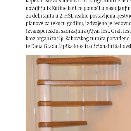
kapetan Stevo Rađenović. U 2. ligu klub će ući
novajliju iz Kutine koji će pomoći u nastojanji
za debitanta u 2. HŠL realno postavljena ljestvi
planove za tekuću godinu, izdvojeno je redovno
izvansportskim sadržajima (Ajvar fest, Grah fest
kroz organizaciju šahovskog turnira potvrđeno 
te Dana Grada Lipika kroz tradicionalni šahovsk