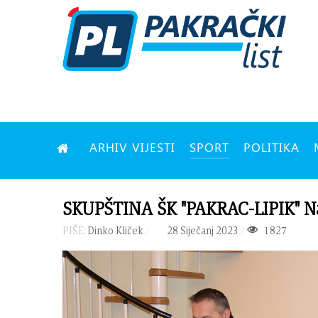
ARHIV VIJESTI
SPORT
POLITIKA
SKUPŠTINA ŠK "PAKRAC-LIPIK" Naj
PIŠE:
Dinko Kliček
28 Siječanj 2023
1827