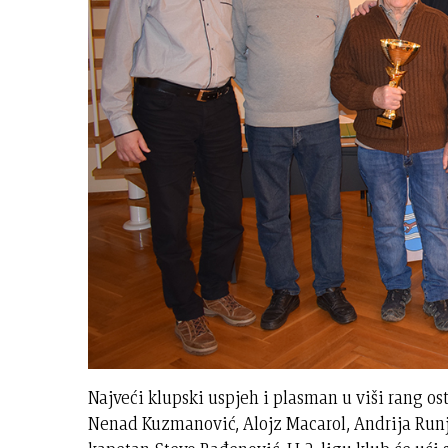
Najveći klupski uspjeh i plasman u viši rang ostv
Nenad Kuzmanović, Alojz Macarol, Andrija Runj