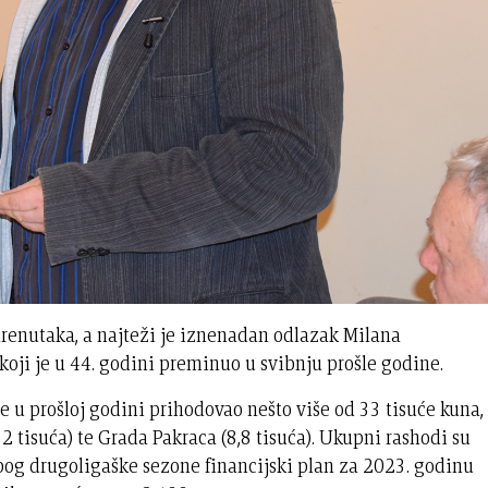
h trenutaka, a najteži je iznenadan odlazak Milana
koji je u 44. godini preminuo u svibnju prošle godine.
je u prošloj godini prihodovao nešto više od 33 tisuće kuna,
12 tisuća) te Grada Pakraca (8,8 tisuća). Ukupni rashodi su
zbog drugoligaške sezone financijski plan za 2023. godinu