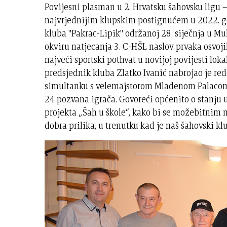
Povijesni plasman u 2. Hrvatsku šahovsku ligu – 
najvrjednijim klupskim postignućem u 2022. go
kluba "Pakrac-Lipik" održanoj 28. siječnja u Mul
okviru natjecanja 3. C-HŠL naslov prvaka osvoji
najveći sportski pothvat u novijoj povijesti lok
predsjednik kluba Zlatko Ivanić nabrojao je re
simultanku s velemajstorom Mladenom Palacom
24 pozvana igrača. Govoreći općenito o stanju 
projekta „Šah u škole“, kako bi se možebitnim m
dobra prilika, u trenutku kad je naš šahovski kl