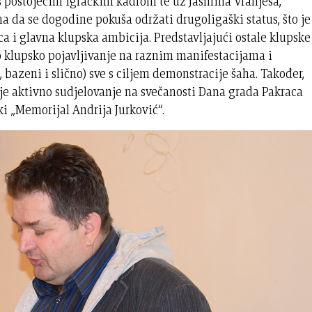
 s postojećim igračkim kadrom te uz Jasmina Vranješa,
ma da se dogodine pokuša održati drugoligaški status, što je
ca i glavna klupska ambicija. Predstavljajući ostale klupske
 klupsko pojavljivanje na raznim manifestacijama i
, bazeni i slično) sve s ciljem demonstracije šaha. Također,
je aktivno sudjelovanje na svečanosti Dana grada Pakraca
i „Memorijal Andrija Jurković“.