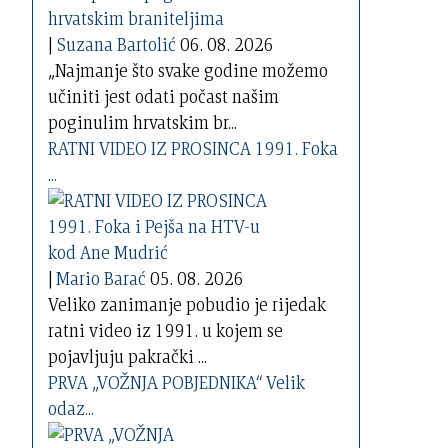
|
Suzana Bartolić
06. 08. 2026
„Najmanje što svake godine možemo
učiniti jest odati počast našim
poginulim hrvatskim br...
RATNI VIDEO IZ PROSINCA 1991. Foka
...
|
Mario Barać
05. 08. 2026
Veliko zanimanje pobudio je rijedak
ratni video iz 1991. u kojem se
pojavljuju pakrački ...
PRVA „VOŽNJA POBJEDNIKA“ Velik
odaz...