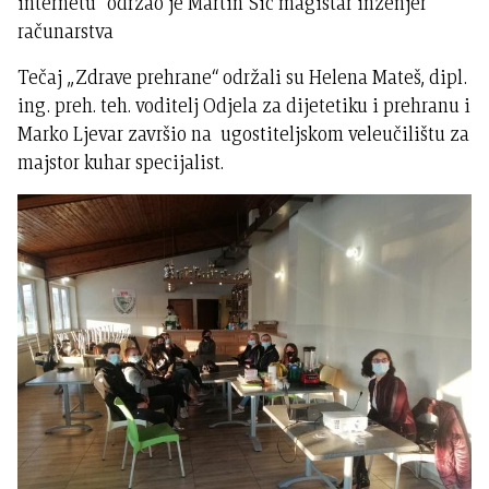
internetu“ održao je Martin Sić magistar inženjer
računarstva
Tečaj „Zdrave prehrane“ održali su Helena Mateš, dipl.
ing. preh. teh. voditelj Odjela za dijetetiku i prehranu i
Marko Ljevar završio na ugostiteljskom veleučilištu za
majstor kuhar specijalist.