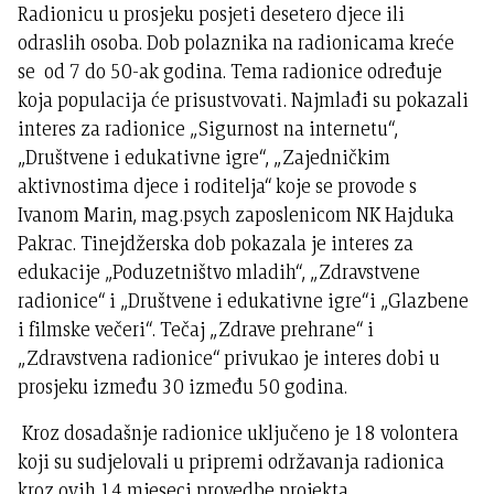
Radionicu u prosjeku posjeti desetero djece ili
odraslih osoba. Dob polaznika na radionicama kreće
se od 7 do 50-ak godina. Tema radionice određuje
koja populacija će prisustvovati. Najmlađi su pokazali
interes za radionice „Sigurnost na internetu“,
„Društvene i edukativne igre“, „Zajedničkim
aktivnostima djece i roditelja“ koje se provode s
Ivanom Marin, mag.psych zaposlenicom NK Hajduka
Pakrac. Tinejdžerska dob pokazala je interes za
edukacije „Poduzetništvo mladih“, „Zdravstvene
radionice“ i „Društvene i edukativne igre“i „Glazbene
i filmske večeri“. Tečaj „Zdrave prehrane“ i
„Zdravstvena radionice“ privukao je interes dobi u
prosjeku između 30 između 50 godina.
Kroz dosadašnje radionice uključeno je 18 volontera
koji su sudjelovali u pripremi održavanja radionica
kroz ovih 14 mjeseci provedbe projekta.