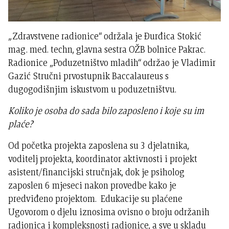
„Zdravstvene radionice“ održala je Đurđica Stokić
mag. med. techn, glavna sestra OŽB bolnice Pakrac.
Radionice „Poduzetništvo mladih“ održao je Vladimir
Gazić Stručni prvostupnik Baccalaureus s
dugogodišnjim iskustvom u poduzetništvu.
Koliko je osoba do sada bilo zaposleno
i koje su im
plaće?
Od početka projekta zaposlena su 3 djelatnika,
voditelj projekta, koordinator aktivnosti i projekt
asistent/financijski stručnjak, dok je psiholog
zaposlen 6 mjeseci nakon provedbe kako je
predviđeno projektom. Edukacije su plaćene
Ugovorom o djelu iznosima ovisno o broju održanih
radionica i kompleksnosti radionice, a sve u skladu