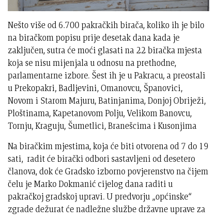
Nešto više od 6.700 pakračkih birača, koliko ih je bilo
na biračkom popisu prije desetak dana kada je
zaključen, sutra će moći glasati na 22 biračka mjesta
koja se nisu mijenjala u odnosu na prethodne,
parlamentarne izbore. Šest ih je u Pakracu, a preostali
u Prekopakri, Badljevini, Omanovcu, Španovici,
Novom i Starom Majuru, Batinjanima, Donjoj Obriježi,
Ploštinama, Kapetanovom Polju, Velikom Banovcu,
Tornju, Kraguju, Šumetlici, Branešcima i Kusonjima
Na biračkim mjestima, koja će biti otvorena od 7 do 19
sati, radit će birački odbori sastavljeni od desetero
članova, dok će Gradsko izborno povjerenstvo na čijem
čelu je Marko Dokmanić cijelog dana raditi u
pakračkoj gradskoj upravi. U predvorju „općinske“
zgrade dežurat će nadležne službe državne uprave za