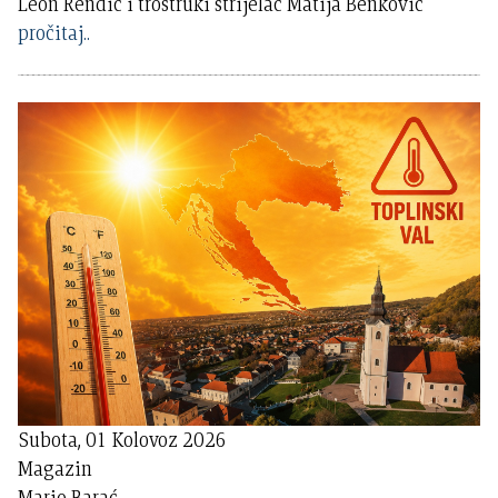
Leon Rendić i trostruki strijelac Matija Benković
pročitaj..
Subota, 01 Kolovoz 2026
Magazin
Mario Barać