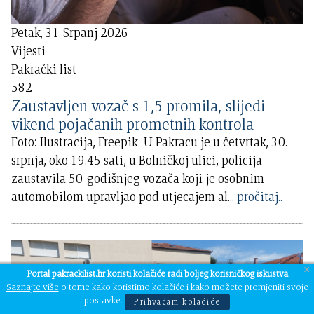
Petak, 31 Srpanj 2026
Vijesti
Pakrački list
582
Zaustavljen vozač s 1,5 promila, slijedi
vikend pojačanih prometnih kontrola
Foto: Ilustracija, Freepik U Pakracu je u četvrtak, 30.
srpnja, oko 19.45 sati, u Bolničkoj ulici, policija
zaustavila 50-godišnjeg vozača koji je osobnim
automobilom upravljao pod utjecajem al
...
pročitaj..
×
Portal pakrackilist.hr koristi kolačiće radi boljeg korisničkog iskustva
Saznajte više
o tome kako koristimo kolačiće i kako možete promjeniti svoje
postavke.
Prihvaćam kolačiće