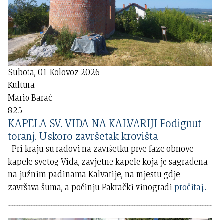
Subota, 01 Kolovoz 2026
Kultura
Mario Barać
825
KAPELA SV. VIDA NA KALVARIJI Podignut
toranj. Uskoro završetak krovišta
Pri kraju su radovi na završetku prve faze obnove
kapele svetog Vida, zavjetne kapele koja je sagrađena
na južnim padinama Kalvarije, na mjestu gdje
završava šuma, a počinju Pakrački vinogradi
pročitaj..