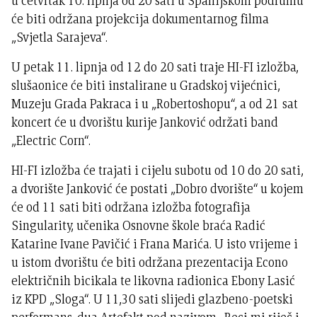
u četvrtak 10. lipnja od 20 sati u Spahijskom podrumu
će biti održana projekcija dokumentarnog filma
„Svjetla Sarajeva“.
U petak 11. lipnja od 12 do 20 sati traje HI-FI izložba,
slušaonice će biti instalirane u Gradskoj vijećnici,
Muzeju Grada Pakraca i u „Robertoshopu“, a od 21 sat
koncert će u dvorištu kurije Janković održati band
„Electric Corn“.
HI-FI izložba će trajati i cijelu subotu od 10 do 20 sati,
a dvorište Janković će postati „Dobro dvorište“ u kojem
će od 11 sati biti održana izložba fotografija
Singularity, učenika Osnovne škole braća Radić
Katarine Ivane Pavičić i Frana Marića. U isto vrijeme i
u istom dvorištu će biti održana prezentacija Econo
električnih bicikala te likovna radionica Ebony Lasić
iz KPD „Sloga“. U 11,30 sati slijedi glazbeno-poetski