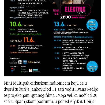
Mini Multipak cirkuskom radionicom koju će u
dvorištu kurije Janković od 11 sati voditi Ivana Pedljo
te projekcijom igranog filma „Moja velika noć“ od 20
sati u Spahijskom podrumu, u ponedjeljak 8. lipnja