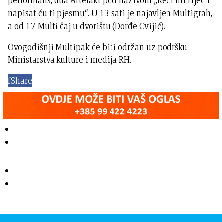
performans, dua Artefakt pod nazivom „Reci mi riječ i
napisat ću ti pjesmu“. U 13 sati je najavljen Multigrah,
a od 17 Multi čaj u dvorištu (Đorđe Cvijić).
Ovogodišnji Multipak će biti održan uz podršku
Ministarstva kulture i medija RH.
f
Share