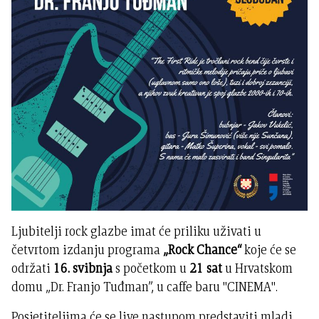
Ljubitelji rock glazbe imat će priliku uživati u
četvrtom izdanju programa
„Rock Chance“
koje će se
održati
16. svibnja
s početkom u
21 sat
u Hrvatskom
domu „Dr. Franjo Tuđman”, u caffe baru "CINEMA".
Posjetiteljima će se live nastupom predstaviti mladi