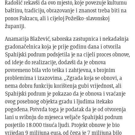
Radošić rekavši da ovo mjesto, koje povezuje kulturnu
baštinu, tradiciju, obrazovanje i znanost treba biti na
ponos Pakracu, ali i cijeloj Požeško-slavonskoj
županiji.
Anamarija Blažević, saborska zastupnica i nekadašnja
gradonačelnica koja je prije godinu dana i otvorila
Spahijski podrum podsjetila je na cijeli proces obnove,
od ideje do realizacije, dodavši da je obnova
povremeno bila vrlo teška i zahtjevna, s brojnim
problemima i izazovima. „Zgrada koja se obnovi, a
nema dobru funkciju korištenja gubi vrijednost, ali
Spahijski podrum je pokazao da je obnova i vraćanje
ovog posebnog objekta gradu i ljudima itekako
pogođena. Potvrda toga je podatak da je od otvorenja
lani u svibnju do mjeseca veljače Spahijski podrum
posjetilo 18.000 tisuća ljudi. Projekt obnove je bio
vrijedan 9 milijuna eura, od čega je 7 milijuna bilo