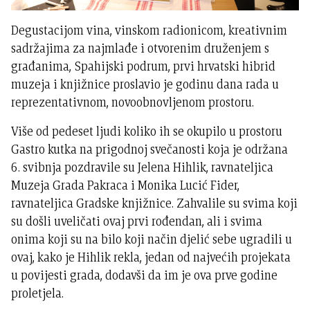
Degustacijom vina, vinskom radionicom, kreativnim
sadržajima za najmlađe i otvorenim druženjem s
građanima, Spahijski podrum, prvi hrvatski hibrid
muzeja i knjižnice proslavio je godinu dana rada u
reprezentativnom, novoobnovljenom prostoru.
Više od pedeset ljudi koliko ih se okupilo u prostoru
Gastro kutka na prigodnoj svečanosti koja je održana
6. svibnja pozdravile su Jelena Hihlik, ravnateljica
Muzeja Grada Pakraca i Monika Lucić Fider,
ravnateljica Gradske knjižnice. Zahvalile su svima koji
su došli uveličati ovaj prvi rođendan, ali i svima
onima koji su na bilo koji način djelić sebe ugradili u
ovaj, kako je Hihlik rekla, jedan od najvećih projekata
u povijesti grada, dodavši da im je ova prve godine
proletjela.