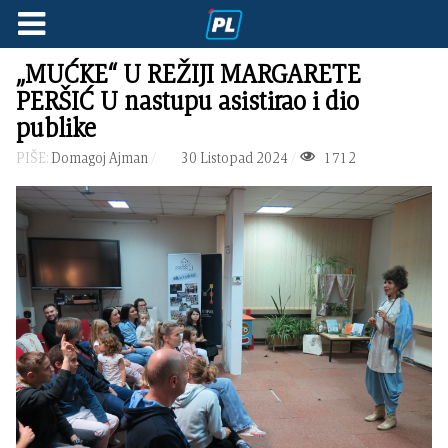
„MUĆKE“ U REŽIJI MARGARETE
PERŠIĆ U nastupu asistirao i dio
publike
PIŠE:
Domagoj Ajman
30 Listopad 2024
1712