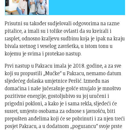
Prisutni su također sudjelovali odgovorima na razne
pitalice, a imali su i tolike ovlasti da su kreirali i
rasplet, odnosno kraljevu sudbinu koja je ipak na kraju
bivala sretnog i veselog završetka, u istom tonu u
kojemu je svima i protekao nastup.
Prvi nastup u Pakracu imala je 2018. godine, a za sve
koji su propustili „Mućke“ u Pakracu, nemamo datum
sljedećeg dolaska umjetnice Peršić. Između nas
domaćina i naše jučerašnje gošće strujalo je mnoštvo
pozitivne energije, gostoljubivo su joj uručeni i
prigodni pokloni, a kako je i sama rekla, sljedeći će
susret, umjesto osobama za odnose s javnošću, biti
prepušten anđelima koji će se pobrinuti i za njen treći
posjet Pakracu, a u dodatnom „pogurancu“ svoje prste