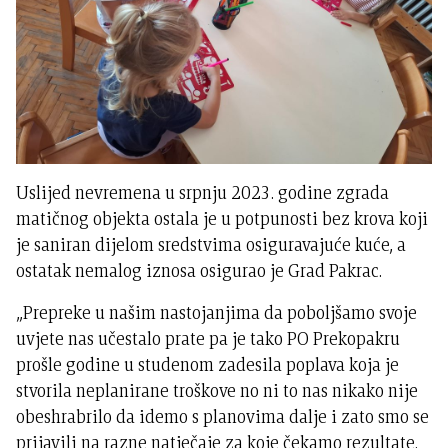
Uslijed nevremena u srpnju 2023. godine zgrada
matičnog objekta ostala je u potpunosti bez krova koji
je saniran dijelom sredstvima osiguravajuće kuće, a
ostatak nemalog iznosa osigurao je Grad Pakrac.
„Prepreke u našim nastojanjima da poboljšamo svoje
uvjete nas učestalo prate pa je tako PO Prekopakru
prošle godine u studenom zadesila poplava koja je
stvorila neplanirane troškove no ni to nas nikako nije
obeshrabrilo da idemo s planovima dalje i zato smo se
prijavili na razne natječaje za koje čekamo rezultate.