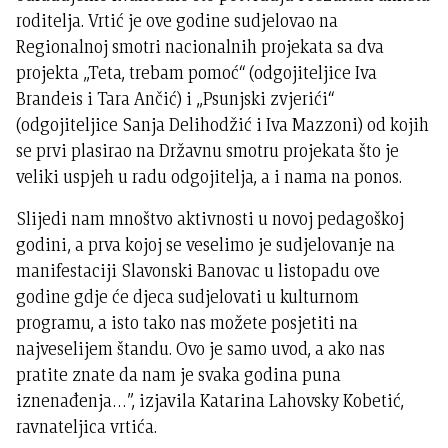
roditelja. Vrtić je ove godine sudjelovao na
Regionalnoj smotri nacionalnih projekata sa dva
projekta „Teta, trebam pomoć“ (odgojiteljice Iva
Brandeis i Tara Ančić) i „Psunjski zvjerići“
(odgojiteljice Sanja Delihodžić i Iva Mazzoni) od kojih
se prvi plasirao na Državnu smotru projekata što je
veliki uspjeh u radu odgojitelja, a i nama na ponos.
Slijedi nam mnoštvo aktivnosti u novoj pedagoškoj
godini, a prva kojoj se veselimo je sudjelovanje na
manifestaciji Slavonski Banovac u listopadu ove
godine gdje će djeca sudjelovati u kulturnom
programu, a isto tako nas možete posjetiti na
najveselijem štandu. Ovo je samo uvod, a ako nas
pratite znate da nam je svaka godina puna
iznenađenja…”, izjavila Katarina Lahovsky Kobetić,
ravnateljica vrtića.