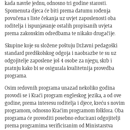
kada navrše jednu, odnosno tri godine starosti.
Spomenuta djeca će biti prema datumu rođenja
povučena s liste čekanja uz uvjet zaposlenosti oba
roditelja i ispunjavanje ostalih propisanih uvjeta
prema zakonskim odredbama te nikako drugačije.
Skupine koje su složene poštuju Državni pedagoški
standard predškolskog odgoja i naobrazbe te su uz
odgojitelje zaposlene još 4 osobe za njegu, skrb i
pratnju kako bi se osigurala kvalitetnija provedba
programa.
Osim redovnih programa unazad nekoliko godina
provodi se i Kraći program engleskog jezika, a od ove
godine, prema interesu roditelja i djece, kreću s novim
programom, odnosno Kraćim programom folklora. Oba
programa će provoditi posebno educirani odgojitelji
prema programima verificiranim od Ministarstva