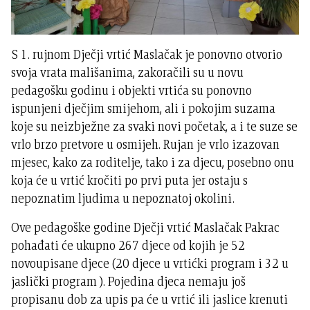
S 1. rujnom Dječji vrtić Maslačak je ponovno otvorio
svoja vrata mališanima, zakoračili su u novu
pedagošku godinu i objekti vrtića su ponovno
ispunjeni dječjim smijehom, ali i pokojim suzama
koje su neizbježne za svaki novi početak, a i te suze se
vrlo brzo pretvore u osmijeh. Rujan je vrlo izazovan
mjesec, kako za roditelje, tako i za djecu, posebno onu
koja će u vrtić kročiti po prvi puta jer ostaju s
nepoznatim ljudima u nepoznatoj okolini.
Ove pedagoške godine Dječji vrtić Maslačak Pakrac
pohađati će ukupno 267 djece od kojih je 52
novoupisane djece (20 djece u vrtićki program i 32 u
jaslički program ). Pojedina djeca nemaju još
propisanu dob za upis pa će u vrtić ili jaslice krenuti