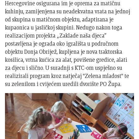
Hercegovine osigurana im je oprema za matičnu
kuhinju, zamijenjena su neadekvatna vrata na jednoj
od skupina u matičnom objektu, adaptirana je
kupaonica u jasličkoj skupini. Nedugo nakon toga
realizacijom projekta „Zaklade naša djeca”
postavljena je ograda oko igrališta u područnom
objektu Donja Obrijež, kupljena je nova traktorska
kosilica, vrtna kućica za alat, povišene gredice, alati
za djecu i slično. U suradnji s KTC-om uspješno su
realizirali program kroz natječaj "Zelena mladost" te
su zelenilom i cvijećem uredili dvorište PO Župa.