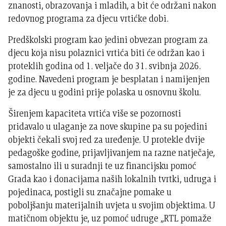
znanosti, obrazovanja i mladih, a bit će održani nakon
redovnog programa za djecu vrtićke dobi.
Predškolski program kao jedini obvezan program za
djecu koja nisu polaznici vrtića biti će održan kao i
proteklih godina od 1. veljače do 31. svibnja 2026.
godine. Navedeni program je besplatan i namijenjen
je za djecu u godini prije polaska u osnovnu školu.
Širenjem kapaciteta vrtića više se pozornosti
pridavalo u ulaganje za nove skupine pa su pojedini
objekti čekali svoj red za uređenje. U protekle dvije
pedagoške godine, prijavljivanjem na razne natječaje,
samostalno ili u suradnji te uz financijsku pomoć
Grada kao i donacijama naših lokalnih tvrtki, udruga i
pojedinaca, postigli su značajne pomake u
poboljšanju materijalnih uvjeta u svojim objektima. U
matičnom objektu je, uz pomoć udruge „RTL pomaže