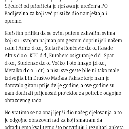
Sljedeći od prioriteta je rješavanje uređenja PO
Badljevina za koji već pristiže dio namještaja i
opreme.
Koristim priliku da se ovim putem zahvalim svima
koji su i svojom najmanjom gestom doprinijeli našem
radu ( Arhiz d.o.o., Stolarija Rončević d.o.o., Fasade
Altus d.o.o., KTC d.d., Euroherc osiguranje d.d., Spar
d.o.o., Studenac d.o.o., Voćko, Foto Imago j.d.o.o.,
Metalko d.o.o. i dr.), a nisu sve geste bile ni tako male.
Izdvojila bih Društvo Mađara Pakrac koje nam je
darovalo gitaru prije dvije godine, a ove godine su
nam donirali prijenosni projektor za potrebe odgojno
obrazovnog rada.
No vratimo se na onaj ljepši dio našeg djelovanja, a to
je odgojno obrazovni rad za koji smatram da
odrađujemo kvalitetno što potvrđuju i rezultati anketa