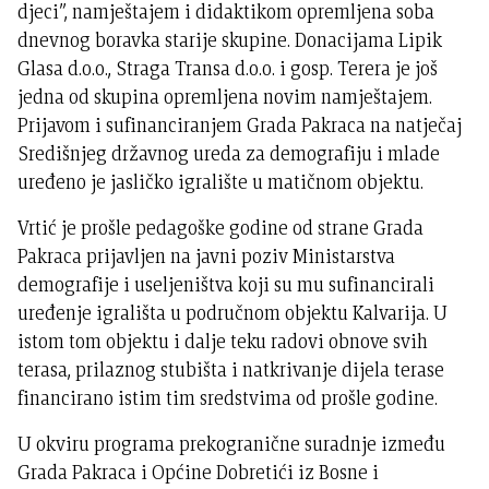
djeci”, namještajem i didaktikom opremljena soba
dnevnog boravka starije skupine. Donacijama Lipik
Glasa d.o.o., Straga Transa d.o.o. i gosp. Terera je još
jedna od skupina opremljena novim namještajem.
Prijavom i sufinanciranjem Grada Pakraca na natječaj
Središnjeg državnog ureda za demografiju i mlade
uređeno je jasličko igralište u matičnom objektu.
Vrtić je prošle pedagoške godine od strane Grada
Pakraca prijavljen na javni poziv Ministarstva
demografije i useljeništva koji su mu sufinancirali
uređenje igrališta u područnom objektu Kalvarija. U
istom tom objektu i dalje teku radovi obnove svih
terasa, prilaznog stubišta i natkrivanje dijela terase
financirano istim tim sredstvima od prošle godine.
U okviru programa prekogranične suradnje između
Grada Pakraca i Općine Dobretići iz Bosne i