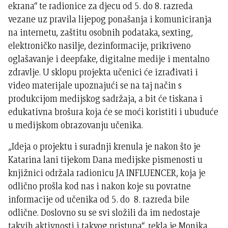
ekrana“ te radionice za djecu od 5. do 8. razreda
vezane uz pravila lijepog ponašanja i komuniciranja
na internetu, zaštitu osobnih podataka, sexting,
elektroničko nasilje, dezinformacije, prikriveno
oglašavanje i deepfake, digitalne medije i mentalno
zdravlje. U sklopu projekta učenici će izrađivati i
video materijale upoznajući se na taj način s
produkcijom medijskog sadržaja, a bit će tiskana i
edukativna brošura koja će se moći koristiti i ubuduće
u medijskom obrazovanju učenika.
„Ideja o projektu i suradnji krenula je nakon što je
Katarina lani tijekom Dana medijske pismenosti u
knjižnici održala radionicu JA INFLUENCER, koja je
odlično prošla kod nas i nakon koje su povratne
informacije od učenika od 5. do 8. razreda bile
odlične. Doslovno su se svi složili da im nedostaje
takvih aktivnosti i takvog pristupa“, rekla je Monika