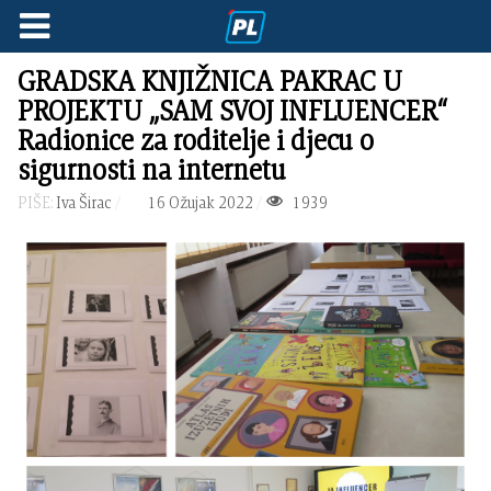
GRADSKA KNJIŽNICA PAKRAC U
PROJEKTU „SAM SVOJ INFLUENCER“
Radionice za roditelje i djecu o
sigurnosti na internetu
PIŠE:
Iva Širac
16 Ožujak 2022
1939