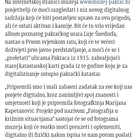
Na internetskoj stranici muzeja
www.muzej-pakrac.hr
posjetitelji će moći razgledati i niz novog digitalnog
sadržaja koji će biti postavljen upravo za ovu prigodu,
ali će ostati aktivan i kasnije. Bit će tu vrlo vrijedan
album poznatog pakračkog urara Luje Šnedorfa,
nastao u Prvom svjetskom ratu, koji će te večeri
doživjeti prvo javno predstavljanje, a moći će se i
„prošetati“ ulicama Pakraca iz 1915. zahvaljujući
staroj katastarskoj karti grada iz te godine koju je za
digitaliziranje ustupio pakrački katastar.
„Pripremili smo i mali zabavni zadatak za sve koji nas
posjete digitalno, kroz zanimljivi spoj znanosti i
umjetnosti koji je pripremila fotografkinja Marijana
Kapetanović. Projekt pod nazivom „Fotografija u
križnim situacijama“ sastojat će se od fotograma
muzeja koji će svatko moći preuzeti i oplemeniti,
digitalno ili fizički nakon ispisa te nam potom poslati