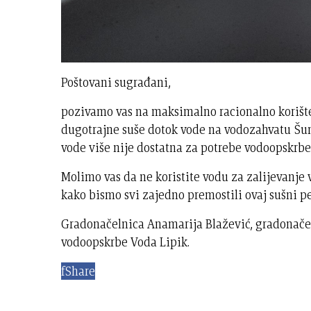
Poštovani sugrađani,
pozivamo vas na maksimalno racionalno korišt
dugotrajne suše dotok vode na vodozahvatu Šum
vode više nije dostatna za potrebe vodoopskrbe
Molimo vas da ne koristite vodu za zalijevanje v
kako bismo svi zajedno premostili ovaj sušni pe
Gradonačelnica Anamarija Blažević, gradonačeln
vodoopskrbe Voda Lipik.
f
Share