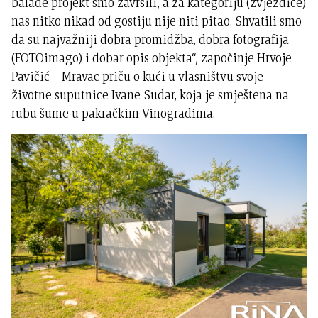
balade projekt smo završili, a za kategoriju (zvjezdice)
nas nitko nikad od gostiju nije niti pitao. Shvatili smo
da su najvažniji dobra promidžba, dobra fotografija
(FOTOimago) i dobar opis objekta“, započinje Hrvoje
Pavičić – Mravac priču o kući u vlasništvu svoje
životne suputnice Ivane Sudar, koja je smještena na
rubu šume u pakračkim Vinogradima.