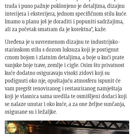
truda i puno pažnje poklonjeno je detaljima, dizajnu
interijera i eksterijera, jednom specifičnom stilu kuće.
Imamo u planu još je doraditi i popuniti sadržajima,
ali za početak smatram da je korektna“, kaže.
Uređena je u suvremenom dizajnu te industrijsko-
starinskom stilu s dozom luksuza koji je postignut
crnom bojom i zlatnim detaljima, a boje u kući prate
vanjske boje trave, zemlje i cigle. Osim što privatnost
kuće dodatno osiguravaju visoki zidovi koji su
podignuti oko nje, opuštajuću atmosferu ispunit će
vam pregršt renoviranog i restauriranog namještaja
koji je vlasnica sama uredila te osmišljeni dodaci koji
se nalaze unutar i oko kuće, a za one željne sunčanja,
osigurane su i ležaljke.