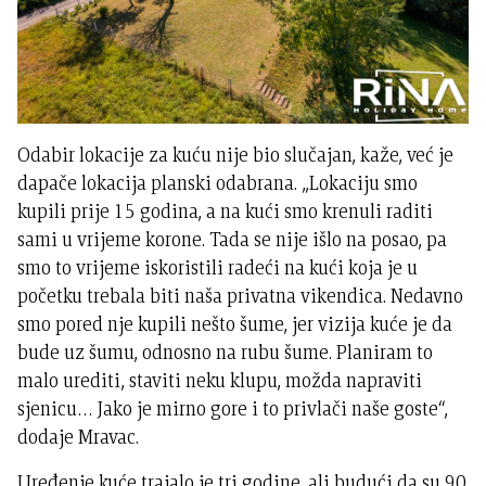
Odabir lokacije za kuću nije bio slučajan, kaže, već je
dapače lokacija planski odabrana. „Lokaciju smo
kupili prije 15 godina, a na kući smo krenuli raditi
sami u vrijeme korone. Tada se nije išlo na posao, pa
smo to vrijeme iskoristili radeći na kući koja je u
početku trebala biti naša privatna vikendica. Nedavno
smo pored nje kupili nešto šume, jer vizija kuće je da
bude uz šumu, odnosno na rubu šume. Planiram to
malo urediti, staviti neku klupu, možda napraviti
sjenicu… Jako je mirno gore i to privlači naše goste“,
dodaje Mravac.
Uređenje kuće trajalo je tri godine, ali budući da su 90