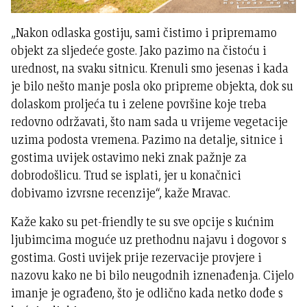
„Nakon odlaska gostiju, sami čistimo i pripremamo
objekt za sljedeće goste. Jako pazimo na čistoću i
urednost, na svaku sitnicu. Krenuli smo jesenas i kada
je bilo nešto manje posla oko pripreme objekta, dok su
dolaskom proljeća tu i zelene površine koje treba
redovno održavati, što nam sada u vrijeme vegetacije
uzima podosta vremena. Pazimo na detalje, sitnice i
gostima uvijek ostavimo neki znak pažnje za
dobrodošlicu. Trud se isplati, jer u konačnici
dobivamo izvrsne recenzije“, kaže Mravac.
Kaže kako su pet-friendly te su sve opcije s kućnim
ljubimcima moguće uz prethodnu najavu i dogovor s
gostima. Gosti uvijek prije rezervacije provjere i
nazovu kako ne bi bilo neugodnih iznenađenja. Cijelo
imanje je ograđeno, što je odlično kada netko dođe s