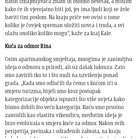
naših iznajmljivača znam ih osobno desetak, a mislim
kako će ih vjerojatno biti još, jer ima ljudi koji se žele
baviti tim poslom. Na kraju priče sve ovisi o tome
koliko je čovjek spreman uložiti novca i truda, a svi
ulažu onoliko koliko mogu“, kaže za kraj Kale.
Kuća za odmor Rina
Osim apartmanskog smještaja, mnogima je zanimljiva
ideja o odmoru u prirodi, ali uz dašak luksuza. Zato
smo zavirili tko to i što nudi na uzvišenju ponad
grada. „Kada smo odlučili da ćemo s kućom ići u
smjeru turizma, htjeli smo kroz postupak
kategorizacije objekta ispuniti što više uvjeta kako
bismo dobili što veću kategoriju. Kuću smo prvotno
zamislili kao vlastitu vikendicu, međutim ideja je
brzo evoluirala u smjeru kuće za odmor. Nakon svih
peripetija, preinaka i odrađenih zahvata, na kraju