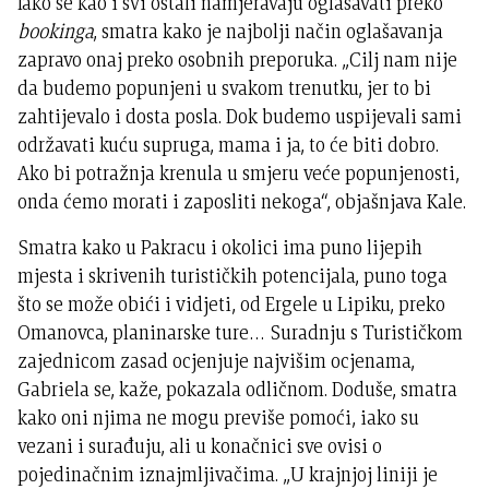
Iako se kao i svi ostali namjeravaju oglašavati preko
bookinga
, smatra kako je najbolji način oglašavanja
zapravo onaj preko osobnih preporuka. „Cilj nam nije
da budemo popunjeni u svakom trenutku, jer to bi
zahtijevalo i dosta posla. Dok budemo uspijevali sami
održavati kuću supruga, mama i ja, to će biti dobro.
Ako bi potražnja krenula u smjeru veće popunjenosti,
onda ćemo morati i zaposliti nekoga“, objašnjava Kale.
Smatra kako u Pakracu i okolici ima puno lijepih
mjesta i skrivenih turističkih potencijala, puno toga
što se može obići i vidjeti, od Ergele u Lipiku, preko
Omanovca, planinarske ture… Suradnju s Turističkom
zajednicom zasad ocjenjuje najvišim ocjenama,
Gabriela se, kaže, pokazala odličnom. Doduše, smatra
kako oni njima ne mogu previše pomoći, iako su
vezani i surađuju, ali u konačnici sve ovisi o
pojedinačnim iznajmljivačima. „U krajnjoj liniji je