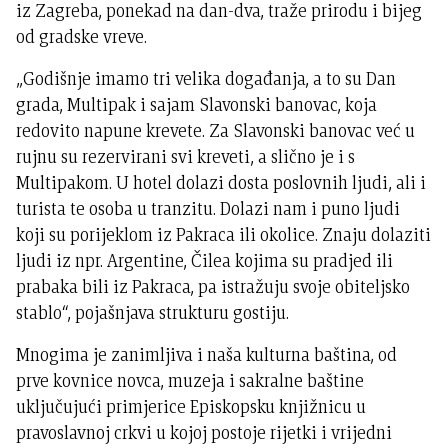
iz Zagreba, ponekad na dan-dva, traže prirodu i bijeg
od gradske vreve.
„Godišnje imamo tri velika događanja, a to su Dan
grada, Multipak i sajam Slavonski banovac, koja
redovito napune krevete. Za Slavonski banovac već u
rujnu su rezervirani svi kreveti, a slično je i s
Multipakom. U hotel dolazi dosta poslovnih ljudi, ali i
turista te osoba u tranzitu. Dolazi nam i puno ljudi
koji su porijeklom iz Pakraca ili okolice. Znaju dolaziti
ljudi iz npr. Argentine, Čilea kojima su pradjed ili
prabaka bili iz Pakraca, pa istražuju svoje obiteljsko
stablo“, pojašnjava strukturu gostiju.
Mnogima je zanimljiva i naša kulturna baština, od
prve kovnice novca, muzeja i sakralne baštine
uključujući primjerice Episkopsku knjižnicu u
pravoslavnoj crkvi u kojoj postoje rijetki i vrijedni