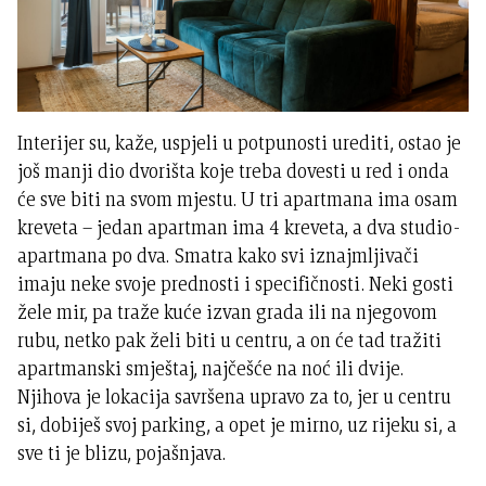
Interijer su, kaže, uspjeli u potpunosti urediti, ostao je
još manji dio dvorišta koje treba dovesti u red i onda
će sve biti na svom mjestu. U tri apartmana ima osam
kreveta – jedan apartman ima 4 kreveta, a dva studio-
apartmana po dva. Smatra kako svi iznajmljivači
imaju neke svoje prednosti i specifičnosti. Neki gosti
žele mir, pa traže kuće izvan grada ili na njegovom
rubu, netko pak želi biti u centru, a on će tad tražiti
apartmanski smještaj, najčešće na noć ili dvije.
Njihova je lokacija savršena upravo za to, jer u centru
si, dobiješ svoj parking, a opet je mirno, uz rijeku si, a
sve ti je blizu, pojašnjava.