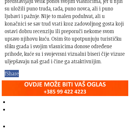
predstavljaju velik ponos svojim vlasnicima, jer u njih
su uložili puno truda, rada, puno novca, ali i puno
ljubavi i pažnje. Nije to malen poduhvat, ali u
konačnici se sav trud vrati kroz zadovoljnog gosta koji
ostavi dobru recenziju ili preporuči nekome svom
upravo njihovu kuću. Osim što upotpunjuju turističku
sliku grada i svojim vlasnicima donose određene
prihode, kuće su i svojevrsni vizualni biseri čije vizure
uljepšavaju naš grad i čine ga atraktivnijim.
f
Share