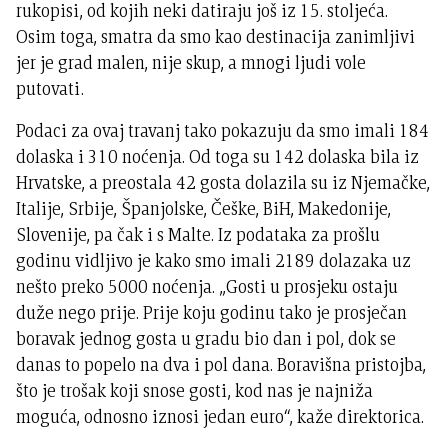
rukopisi, od kojih neki datiraju još iz 15. stoljeća.
Osim toga, smatra da smo kao destinacija zanimljivi
jer je grad malen, nije skup, a mnogi ljudi vole
putovati.
Podaci za ovaj travanj tako pokazuju da smo imali 184
dolaska i 310 noćenja. Od toga su 142 dolaska bila iz
Hrvatske, a preostala 42 gosta dolazila su iz Njemačke,
Italije, Srbije, Španjolske, Češke, BiH, Makedonije,
Slovenije, pa čak i s Malte. Iz podataka za prošlu
godinu vidljivo je kako smo imali 2189 dolazaka uz
nešto preko 5000 noćenja. „Gosti u prosjeku ostaju
duže nego prije. Prije koju godinu tako je prosječan
boravak jednog gosta u gradu bio dan i pol, dok se
danas to popelo na dva i pol dana. Boravišna pristojba,
što je trošak koji snose gosti, kod nas je najniža
moguća, odnosno iznosi jedan euro“, kaže direktorica.