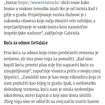
„Sustav
https://www.evisitor.hr/
služi tome kako
bismo u svakom trenutku znali tko je od turista kad i
gdje u gradu. Prijavljivanje turista dužnost je i
zakonska obaveza koju valja shvatiti vrlo ozbiljno, a
neprijavljivanje se sankcionira kroz nasumične
inspekcijske nadzore“, zaključuje Gabriela.
Kuća za odmor GeSaJaLe
Prva kuća za odmor koju ćemo predstaviti otvorena je
nedavno, ali ima puno toga za ponuditi. „Kad smo
kupili kuću, prvotni plan nije bio napraviti kuću za
iznajmljivanje“, započinje vlasnica priču o svojoj crnoj
ljepotici. „Zamislili smo je kao svoju vikendicu koja će
nam poslužiti kao bijeg iz grada. Ipak, u nedostatku
slobodnog vremena, kuća nam je ostala nedovoljno
iskorištena, mrtvi kapital u koji smo dosta uložili.
Zbog toga smo se odlučili na ovaj način vratiti barem