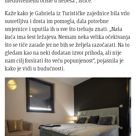
međuvremenu otišle u nebesa“, ističe.
Kaže kako je Gabriela iz Turističke zajednice bila vrlo
susretljiva i dosta im pomogla, dala potrebne
smjernice i uputila ih u sve što trebaju znati. „Naša
kuća ima šest ležajeva. Nemam neka velika očekivanja
što se tiče zarade jer ne bih se željela razočarati. Na to
gledam kao na neki dodatan izvor prihoda, ali nije
nam cilj forsirati što veću popunjenost“, pojasnila je
kako je vidi u budućnosti.