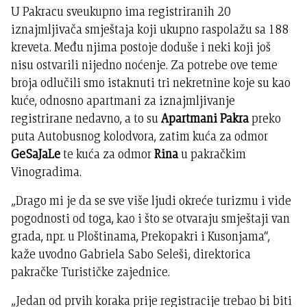
U Pakracu sveukupno ima registriranih 20
iznajmljivača smještaja koji ukupno raspolažu sa 188
kreveta. Među njima postoje doduše i neki koji još
nisu ostvarili nijedno noćenje. Za potrebe ove teme
broja odlučili smo istaknuti tri nekretnine koje su kao
kuće, odnosno apartmani za iznajmljivanje
registrirane nedavno, a to su
Apartmani Pakra
preko
puta Autobusnog kolodvora, zatim kuća za odmor
GeSaJaLe
te kuća za odmor
Rina
u pakračkim
Vinogradima.
„Drago mi je da se sve više ljudi okreće turizmu i vide
pogodnosti od toga, kao i što se otvaraju smještaji van
grada, npr. u Ploštinama, Prekopakri i Kusonjama“,
kaže uvodno Gabriela Sabo Seleši, direktorica
pakračke Turističke zajednice.
„Jedan od prvih koraka prije registracije trebao bi biti