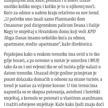
Iznajmljivačima, kaže, pomažu i u susret izlaze
onoliko koliko mogu i koliko je to u njihovoj moći.
Kuće za odmor u našem kraju relativno su nov trend.
„U početku smo imali samo Planinarski dom
Omanovac pod dirigentskom palicom Deana i Dalije
Nagy te smještaj u Hrvatskom domu koji vodi
KPD
Sloga
. Danas imamo nekoliko kuća za odmor,
apartmane, studio-apartmane“, kaže direktorica.
Pojašnjava kako u svakom trenutku ima uvid u to tko
gdje boravi, a po novome u sustav je umrežen i MUP,
tako da su i oni svjesni tko se od turista gdje nalazi u
datom trenutku. Unazad dvije godine primjetan je
porast dolazaka domaćih u odnosu na strane turiste, a
trend je nastao za vrijeme korone. U tim trenucima
napustila su se skupna putovanja, autobusi i hotelski
smještaj, a krenulo se putovati u vlastitom aranžmanu
i tražiti odvojene smještaje. Kaže kako ljudi znaju doći