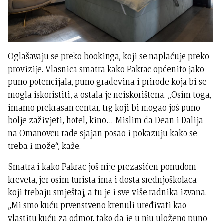
Oglašavaju se preko bookinga, koji se naplaćuje preko
provizije. Vlasnica smatra kako Pakrac općenito jako
puno potencijala, puno građevina i prirode koja bi se
mogla iskoristiti, a ostala je neiskorištena. „Osim toga,
imamo prekrasan centar, trg koji bi mogao još puno
bolje zaživjeti, hotel, kino… Mislim da Dean i Dalija
na Omanovcu rade sjajan posao i pokazuju kako se
treba i može“, kaže.
Smatra i kako Pakrac još nije prezasićen ponudom
kreveta, jer osim turista ima i dosta srednjoškolaca
koji trebaju smještaj, a tu je i sve više radnika izvana.
„Mi smo kuću prvenstveno krenuli uređivati kao
vlastitu kuću za odmor, tako da je u nju uloženo puno