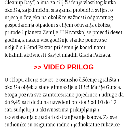
Cleanup Day“, a ima za cilj
č
išćenje vlastitog kutka
okoliša, zajedničkim snagama, probuditi svijest o
utjecaju čovjeka na okoliš te važnosti odgovornog
gospodarenja otpadom s ciljem očuvanja okoliša,
prirode i planeta Zemlje. U Hrvatskoj se provodi devet
godina, a nakon višegodišnje stanke ponovo se
uključio i Grad Pakrac pri čemu je koordinator
lokalnih aktivnosti Savjet mladih Grada Pakraca.
>> VIDEO PRILOG
U sklopu akcije Savjet je osmislio čišćenje igrališta i
okoliša objekta stare gimnazije u Ulici Matije Gupca.
Stoga poziva sve zainteresirane pojedince i udruge da
do 9,45 sati dođu na navedeni prostor i od 10 do 12
sati sudjeluju u aktivnostima prikupljanja i
razvrstavanja otpada i odstranjivanje korova. Za sve
sudionike su osigurane radne i jednokratne rukavice