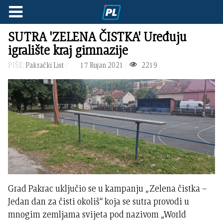
SUTRA 'ZELENA ČISTKA' Uređuju
igralište kraj gimnazije
PIŠE:
Pakrački List
17 Rujan 2021
2219
Grad Pakrac uključio se u kampanju „Zelena čistka –
Jedan dan za čisti okoliš“ koja se sutra provodi u
mnogim zemljama svijeta pod nazivom „World