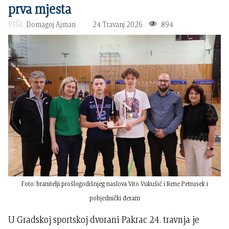
prva mjesta
PIŠE:
Domagoj Ajman
24 Travanj 2026
894
Foto: branitelji prošlogodišnjeg naslova Vito Vukušić i Rene Petrusek i
pobjednički đeram
U Gradskoj sportskoj dvorani Pakrac 24. travnja je