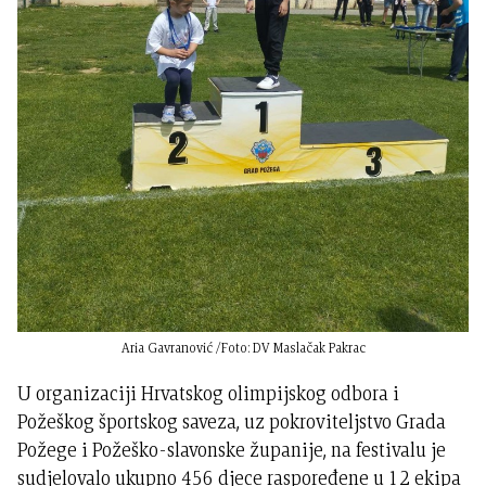
Aria Gavranović /Foto: DV Maslačak Pakrac
U organizaciji Hrvatskog olimpijskog odbora i
Požeškog športskog saveza, uz pokroviteljstvo Grada
Požege i Požeško-slavonske županije, na festivalu je
sudjelovalo ukupno 456 djece raspoređene u 12 ekipa