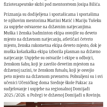
fizioterapeutske skrbi pod mentorstvom Josipa Bilića.
Priznanja su dodijeljena i sportašicama i sportašima
te njihovim mentorima Martini Matić i Mariju Tušeku
za uspjehe ostvarene na državnim natjecanjima.
Muška i ženska badminton ekipa osvojile su deveto
mjesto na državnom natjecanju, atletičari četvrto
mjesto, ženska rukometna ekipa deveto mjesto, dok je
muška košarkaška ekipa izborila plasman na državno
natjecanje. Uspjehe su ostvarile i ekipe u odbojci,
ženskom šahu, koji je završio devetim mjestom na
državnoj razini, te ženskom futsalu, koji je osvojio
peto mjesto na državnom prvenstvu. Pohvaljeni su i svi
učenici Učeničkog doma Srednje škole Pakrac za
sudjelovanje i uspjehe na regionalnoj Domijadi
2025./2026. u Požegi te državnoj Domijadi u Rovinju.