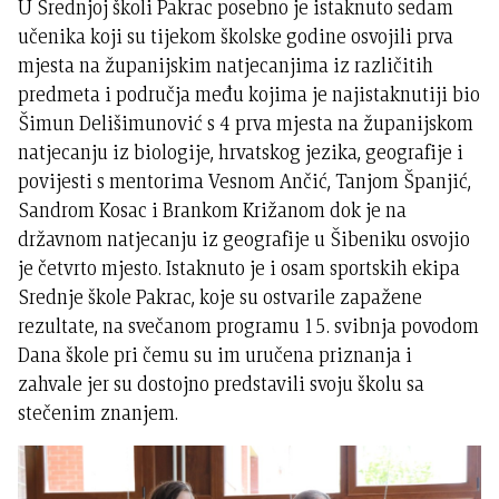
U Srednjoj školi Pakrac posebno je istaknuto sedam
učenika koji su tijekom školske godine osvojili prva
mjesta na županijskim natjecanjima iz različitih
predmeta i područja među kojima je najistaknutiji bio
Šimun Delišimunović s 4 prva mjesta na županijskom
natjecanju iz biologije, hrvatskog jezika, geografije i
povijesti s mentorima Vesnom Ančić, Tanjom Španjić,
Sandrom Kosac i Brankom Križanom dok je na
državnom natjecanju iz geografije u Šibeniku osvojio
je četvrto mjesto. Istaknuto je i osam sportskih ekipa
Srednje škole Pakrac, koje su ostvarile zapažene
rezultate, na svečanom programu 15. svibnja povodom
Dana škole pri čemu su im uručena priznanja i
zahvale jer su dostojno predstavili svoju školu sa
stečenim znanjem.