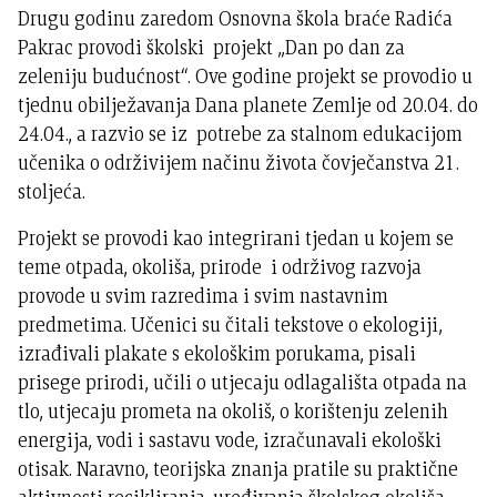
Drugu godinu zaredom Osnovna škola braće Radića
Pakrac provodi školski projekt „Dan po dan za
zeleniju budućnost“. Ove godine projekt se provodio u
tjednu obilježavanja Dana planete Zemlje od 20.04. do
24.04., a razvio se iz potrebe za stalnom edukacijom
učenika o održivijem načinu života čovječanstva 21.
stoljeća.
Projekt se provodi kao integrirani tjedan u kojem se
teme otpada, okoliša, prirode i održivog razvoja
provode u svim razredima i svim nastavnim
predmetima. Učenici su čitali tekstove o ekologiji,
izrađivali plakate s ekološkim porukama, pisali
prisege prirodi, učili o utjecaju odlagališta otpada na
tlo, utjecaju prometa na okoliš, o korištenju zelenih
energija, vodi i sastavu vode, izračunavali ekološki
otisak. Naravno, teorijska znanja pratile su praktične