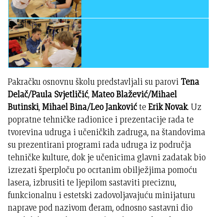
Pakračku osnovnu školu predstavljali su parovi
Tena
Delač/Paula Svjetličić
,
Mateo Blažević/Mihael
Butinski
,
Mihael Bina/Leo Janković
te
Erik Novak
. Uz
popratne tehničke radionice i prezentacije rada te
tvorevina udruga i učeničkih zadruga, na štandovima
su prezentirani programi rada udruga iz područja
tehničke kulture, dok je učenicima glavni zadatak bio
izrezati šperploču po ocrtanim obilježjima pomoću
lasera, izbrusiti te ljepilom sastaviti preciznu,
funkcionalnu i estetski zadovoljavajuću minijaturu
naprave pod nazivom đeram, odnosno sastavni dio