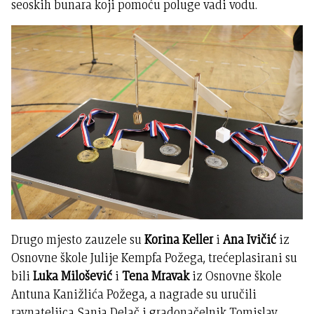
seoskih bunara koji pomoću poluge vadi vodu.
Drugo mjesto zauzele su
Korina Keller
i
Ana Ivičić
iz
Osnovne škole Julije Kempfa Požega, trećeplasirani su
bili
Luka Milošević
i
Tena Mravak
iz Osnovne škole
Antuna Kanižlića Požega, a nagrade su uručili
ravnateljica Sanja Delač i gradonačelnik Tomislav