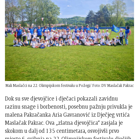
Mali Maslačci na 22. Olimpijskom festivalu u Požegi/
Foto: DV Maslačak Pakrac
Dok su sve djevojčice i dječaci pokazali zavidnu
razinu snage i borbenosti, posebnu pažnju privukla je
malena Pakračanka Aria Gavranović iz Dječjeg vrtića
Maslačak Pakrac. Ova „zlatna djevojčica“ zasjala je
skokom u dalj od 135 centimetara, osvojivši prvo
mjesto 6. svibnja na 22. Olimpijskom festivalu dječjih