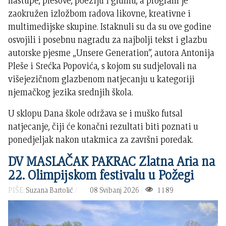
nastupe, plesove, poeziju i glumu, a program je
zaokružen izložbom radova likovne, kreativne i
multimedijske skupine. Istaknuli su da su ove godine
osvojili i posebnu nagradu za najbolji tekst i glazbu
autorske pjesme „Unsere Generation”, autora Antonija
Pleše i Srećka Popovića, s kojom su sudjelovali na
višejezičnom glazbenom natjecanju u kategoriji
njemačkog jezika srednjih škola.
U sklopu Dana škole održava se i muško futsal
natjecanje, čiji će konačni rezultati biti poznati u
ponedjeljak nakon utakmica za završni poredak.
DV MASLAČAK PAKRAC Zlatna Aria na
22. Olimpijskom festivalu u Požegi
PIŠE:
Suzana Bartolić
08 Svibanj 2026
1189