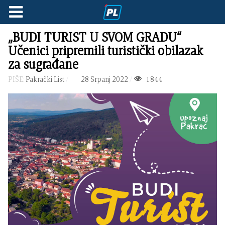
„BUDI TURIST U SVOM GRADU“
Učenici pripremili turistički obilazak
za sugrađane
PIŠE:
Pakrački List
28 Srpanj 2022
1844