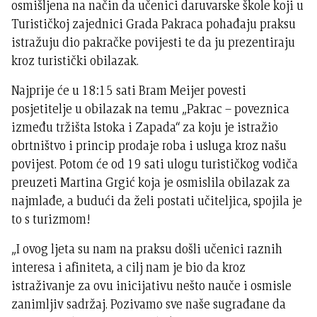
osmišljena na način da učenici daruvarske škole koji u
Turističkoj zajednici Grada Pakraca pohađaju praksu
istražuju dio pakračke povijesti te da ju prezentiraju
kroz turistički obilazak.
Najprije će u 18:15 sati Bram Meijer povesti
posjetitelje u obilazak na temu „Pakrac – poveznica
između tržišta Istoka i Zapada“ za koju je istražio
obrtništvo i princip prodaje roba i usluga kroz našu
povijest. Potom će od 19 sati ulogu turističkog vodiča
preuzeti Martina Grgić koja je osmislila obilazak za
najmlađe, a budući da želi postati učiteljica, spojila je
to s turizmom!
„I ovog ljeta su nam na praksu došli učenici raznih
interesa i afiniteta, a cilj nam je bio da kroz
istraživanje za ovu inicijativu nešto nauče i osmisle
zanimljiv sadržaj. Pozivamo sve naše sugrađane da