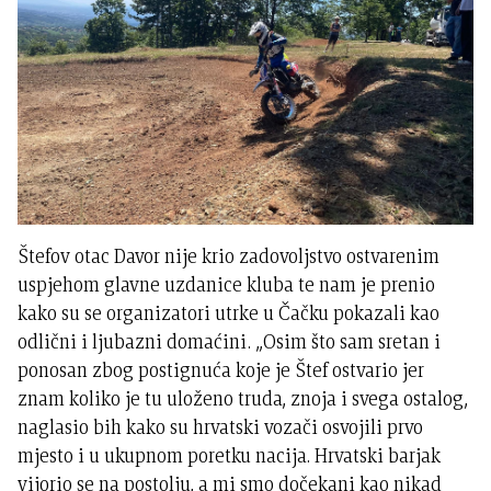
Štefov otac Davor nije krio zadovoljstvo ostvarenim
uspjehom glavne uzdanice kluba te nam je prenio
kako su se organizatori utrke u Čačku pokazali kao
odlični i ljubazni domaćini. „Osim što sam sretan i
ponosan zbog postignuća koje je Štef ostvario jer
znam koliko je tu uloženo truda, znoja i svega ostalog,
naglasio bih kako su hrvatski vozači osvojili prvo
mjesto i u ukupnom poretku nacija. Hrvatski barjak
vijorio se na postolju, a mi smo dočekani kao nikad