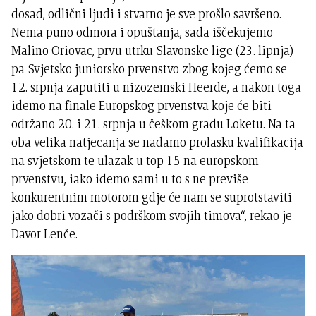
dosad, odlični ljudi i stvarno je sve prošlo savršeno.
Nema puno odmora i opuštanja, sada iščekujemo
Malino Oriovac, prvu utrku Slavonske lige (23. lipnja)
pa Svjetsko juniorsko prvenstvo zbog kojeg ćemo se
12. srpnja zaputiti u nizozemski Heerde, a nakon toga
idemo na finale Europskog prvenstva koje će biti
održano 20. i 21. srpnja u češkom gradu Loketu. Na ta
oba velika natjecanja se nadamo prolasku kvalifikacija
na svjetskom te ulazak u top 15 na europskom
prvenstvu, iako idemo sami u to s ne previše
konkurentnim motorom gdje će nam se suprotstaviti
jako dobri vozači s podrškom svojih timova“, rekao je
Davor Lenče.